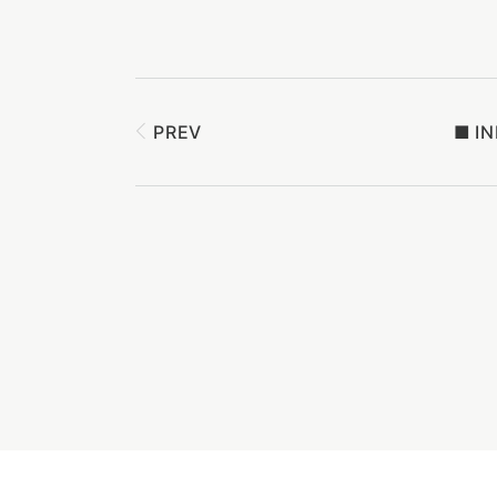
PREV
■
I